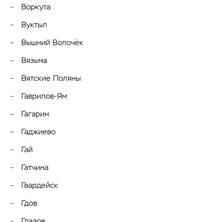
Воркута
Вуктыл
Вышний Волочёк
Вязьма
Вятские Поляны
Гаврилов-Ям
Гагарин
Гаджиево
Гай
Гатчина
Гвардейск
Гдов
Глазов