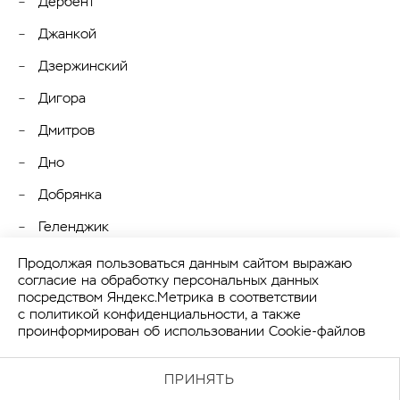
Дербент
Джанкой
Дзержинский
Дигора
Дмитров
Дно
Добрянка
Геленджик
Гусиноозёрск
Продолжая пользоваться данным сайтом выражаю
согласие на обработку персональных данных
Дагестанские Огни
посредством Яндекс.Метрика в соответствии
с
политикой конфиденциальности
, а также
Дивногорск
проинформирован об использовании Cookie-файлов
Домодедово
ПРИНЯТЬ
Донской