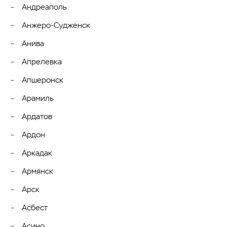
Андреаполь
Анжеро-Судженск
Анива
Апрелевка
Апшеронск
Арамиль
Ардатов
Ардон
Аркадак
Армянск
Арск
Асбест
Асино